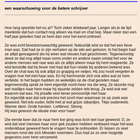
een waarschuwing voor de betere schrijver
Hoe lang speelde het nu al? Toch zeker driekwart jaar. Langer als je de tijd
meetelde dat hun contact nog alleen via mail en chat liep. Maar meer dan een
half jaar geleden had ze hem dan voor het eerst ontmoet.
Ze was echt bloedzenuwachtig geweest. Natuurlijk wist ze dat het een lieve
man was. Dat had ze in zijn verhalen op de site wel gelezen. In het begin had
ze altijd gereageerd als hij weer wat nieuws had geschreven. Tegenwoordig
deed ze dat nog altijd maar soms onder en andere naam omdat het voor de
andere mensen wel raar was als ze altijd alleen maar bij hem reageerde. Ze
wist tenslotte dat hij liever niet had dat hun relatie bij anderen bekend was.
Over de chat was hij ook altijd zo grappig en netjes. Hij zou nooit vergeten te
vragen hoe het met haar was. En hij herinnerde zich ook alles wat ze hem
vertelde. In het begin hadden ze wekelijks op de chat gezeten maar
tegenwoordig sprak ze hem eigenlijk nooit meer via die weg. Ze stuurde nog
wel mailtjes naar hem maar hij stuurde zelden iets terug. Ze wist ook wel
waarom dat was. Hij praatte veel liever persoonlijk met haar.
En eigenlijk was dat ook precies het soort man waarnaar ze op zoek was
geweest. Net iets ouder, liefst met al wat grijze zijkantjes. Tikje ouderwets.
Warme stem. Grote handen. Liefdevol. Streng.
Hij was gewoon de ideale man voor haar!
Die eerste keer dat ze naar hem toe ging was toch wel raar geweest. O, ze
wist dat veel mensen haar voor gek zouden hebben verklaard maar het was
ondenkbaar geweest hem te vragen haar te ontmoeten. Er liepen zo veel
mensen rond die zich Meester noemden. Dus had ze zo veel mogelijk
gegevens over hem verzameld.