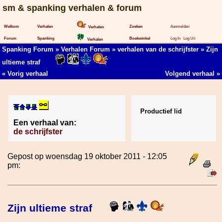
sm & spanking verhalen & forum
Welkom
Verhalen
Zoeken
Aanmelden
Verhalen
Forum
Spanking
Boekwinkel
Log In
Log Uit
Verhalen
Spanking Forum
»
Verhalen Forum
»
verhalen van de schrijfster
» Zijn
ultieme straf
«
Vorig verhaal
Volgend verhaal
»
Productief lid
Een verhaal van:
de schrijfster
Gepost op woensdag 19 oktober 2011 - 12:05
pm:
Zijn ultieme straf