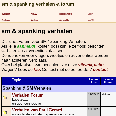
sm & spanking verhalen & forum
Welkom
Nieuw
Boekenwinkel
Log In
Verhalen
Zoeken
Aanmelden
Log Uit
sm & spanking verhalen
Dit is het Forum voor SM / Spanking Verhalen.
Als je je
aanmeldt
(kostenloos) kun je zelf ook berichten,
verhalen en advertenties plaatsen.
De rubrieken voor vragen, weetjes en advertenties worden
naar 'achteren' verplaats.
Over het plaatsen van berichten: zie onze
site-etiquette
Vragen? Lees de
faq
. Contact met de beheerder?
contact
Topic
Laatste
Laatste
Post
Poster
Spanking & SM Verhalen
Verhalen Forum
12/05/'26
Habana
Lees ze....
en geef een reactie
Verhalen van Paul Gérard
23/01/'25
opwindende verhalen, spannende romans