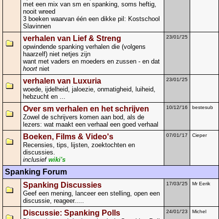
met een mix van sm en spanking, soms heftig,
nooit wreed
3 boeken waarvan één een dikke pil: Kostschool
Slavinnen
verhalen van Lief & Streng
23/01/'25
opwindende spanking verhalen die (volgens
haarzelf) niet netjes zijn
want met vaders en moeders en zussen - en dat
hoort
niet
verhalen van Luxuria
23/01/'25
woede, ijdelheid, jaloezie, onmatigheid, luiheid,
hebzucht en ...
Over sm verhalen en het schrijven
10/12/'16
bestesub
Zowel de schrijvers komen aan bod, als de
lezers: wat maakt een verhaal een goed verhaal
Boeken, Films & Video's
07/01/'17
Cieper
Recensies, tips, lijsten, zoektochten en
discussies.
inclusief
wiki's
Spanking Forum
Spanking Discussies
17/03/'25
Mr Eerik
Geef een mening, lanceer een stelling, open een
discussie, reageer.....
Discussie: Spanking Polls
24/01/'23
Michel