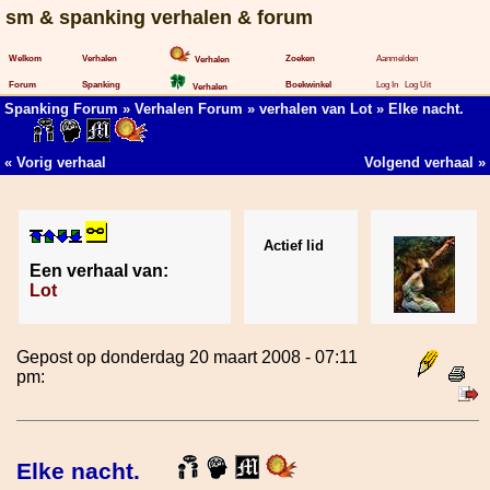
sm & spanking verhalen & forum
Welkom
Verhalen
Zoeken
Aanmelden
Verhalen
Forum
Spanking
Boekwinkel
Log In
Log Uit
Verhalen
Spanking Forum
»
Verhalen Forum
»
verhalen van Lot
» Elke nacht.
«
Vorig verhaal
Volgend verhaal
»
Actief lid
Een verhaal van:
Lot
Gepost op donderdag 20 maart 2008 - 07:11
pm:
Elke nacht.