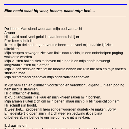
Elke nacht staat hij weer, ineens, naast mijn bed....
De Ideale Man stond weer aan mijn bed vannacht.
Alweer.
Hij maakt nooit veel geluid, maar ineens is hij er.
Elke keer schrik ik!
Ik trek mijn dekbed hoger over me heen.... en voel mijn naakte lijf zich
uitrekken.
Mijn heupen bewegen zich van links naar rechts, in een onbeholpen poging
wakker te worden.
Mijn vuisten ballen zich tot boven mijn hoofd en mijn hoofd beweegt
langzaam tussen mijn armen.
Mijn kuiten strekken zich tot de mooiste benen die ik in me heb en mijn voeten
strekken mee.
Mijn rechterhand gaat over mijn onderbuik naar boven.
Ik kijk hem aan en glimlach voorzichtig en verontschuldigend... in een poging
hem mild te stemmen.
Hij glimlacht niet terug.
Ik kruip langzaam in elkaar en mijn knieen raken mijn borsten.
Mijn armen sluiten zich om mijn benen, maar mijn blik blijft gericht op hem.
Hij schudt zijn hoofd.
Ik weet het...., probeer ik hem zonder woorden duidelijk te maken. Sorry.
En tegelijkertijd opent mijn lijf zich weer en bedwing ik de bijna
onbeheersbare behoefte om me opnieuw uit te rekken.
Ik draai me om.