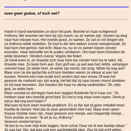
even geen gedoe, of toch wel?
Hand in hand wandelden ze door het park, Moniek en haar echtgenoot
Anthony. We noemen we hem bij zijn naam, nu ze samen zijn. Samen op weg
naar hun nieuwe huis. Het voelde goed, zo samen. Ze zat zo vol dingen die
ze Anthony wilde vertellen. Ze had in die drie weken zoveel meegemaakt. Ze
had hem niet gemist, niet echt. Maar nu, nu ze zo samen liepen zonder
woorden. Haar behoefte om te praten verdween. Om haar heen bloeiden de
wilde bloemen. Vlinders overal. Vogels die floten.
Ze hield even in, en draaide zich naar hem toe zonder hem los te laten. Hij
draaide mee. Ze keek hem aan. Een golf van, ja wat was het, liefde, verlangen
overviel haar. Ze wilde hem, ze wilde zijn mond, zijn tong. Wilde hij nog wel?
Maar voor ze die gedachte echt kon toelaten waren ze elkaar al aan het
kussen. Hmmm een man kuste toch anders dan een vrouw. Of was het
gewoon de ruwheid van zijn wang, het feit dat zij naar boven moest strekken
en hij naar beneden. Zijn handen die haar nu stevig vasthielden. Oh, mijn
god, ze wilde hem.
Maar voordat ze dat tegen hem kon zeggen fluisterde hij in haar oor: “Ze
hebben daar een heerlijk groot bed. En het is nog maar even lopen. Denk je
dat je dat nog kunt halen?”
Wat was hij toch weer heerlijk praktisch. En zo fijn dat zij geen initiatief meer
hoefde te nemen. Niet dat ze daar geworsteld mee had. Maar even geen
Klasse-Oudste meer zijn, maar gewoon een meisje, een begeerlijk meisje...
Toch pruilde ze even: “Ik wil je nu, Anthony.”
Gewoon omdat het kon.
“Ik kan je nu over mijn knie leggen, lieve schat. Daar zie ik een bankje staan.”
Ze zag het. Oei, dat was ook een aantrekkelijk idee. Zou hij dat echt willen.