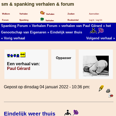
sm & spanking verhalen & forum
Welkom
Verhalen
Zoeken
Aanmelden
Verhalen
Forum
Spanking
Boekwinkel
Log In
Log Uit
Verhalen
Spanking Forum
»
Verhalen Forum
»
verhalen van Paul Gérard
»
het
Genootschap van Eigenaren
» Eindelijk weer thuis
«
Vorig verhaal
Volgend verhaal
»
Oppasser
Een verhaal van:
Paul Gérard
Gepost op dinsdag 04 januari 2022 - 10:36 pm:
Eindelijk weer thuis