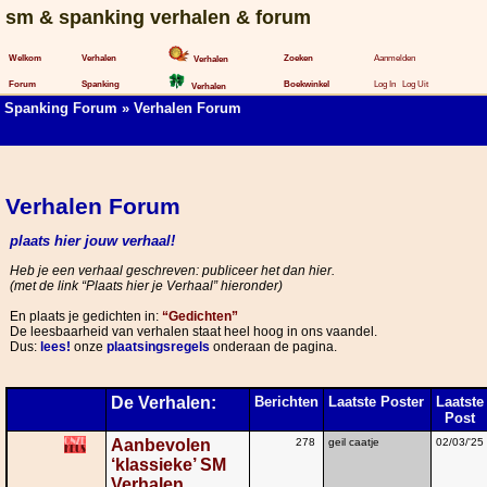
sm & spanking verhalen & forum
Welkom
Verhalen
Zoeken
Aanmelden
Verhalen
Forum
Spanking
Boekwinkel
Log In
Log Uit
Verhalen
Spanking Forum
» Verhalen Forum
Verhalen Forum
plaats hier jouw verhaal!
Heb je een verhaal geschreven: publiceer het dan hier.
(met de link “Plaats hier je Verhaal” hieronder)
En plaats je gedichten in:
“Gedichten”
De leesbaarheid van verhalen staat heel hoog in ons vaandel.
Dus:
lees!
onze
plaatsingsregels
onderaan de pagina.
De Verhalen:
Berichten
Laatste Poster
Laatste
Post
Aanbevolen
278
geil caatje
02/03/'25
‘klassieke’ SM
Verhalen