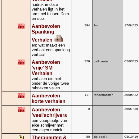
nadruk in deze
verhalen ligt in het
sm-spel tussen Dom
en sub
Aanbevolen
294
An
17/04/'25
Spanking
Verhalen
en: wat maakt een
verhaal een spanking
verhaal
Aanbevolen
329
geil caatje
02/03/'25
‘vrije’ SM
Verhalen
verhalen die niet
onder de vorige twee
rubrieken vallen
Aanbevolen
117
tendermaster
30/05/'22
korte verhalen
Aanbevolen
0
29/07/'26
'veel'schrijvers
een voorproefje van
elke schrijver met
een eigen rubriek
Therapeuten &
80
zie deel I
04/10/'19