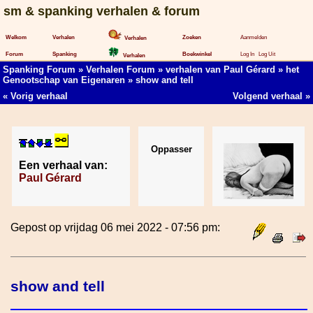
sm & spanking verhalen & forum
Welkom
Verhalen
Zoeken
Aanmelden
Verhalen
Forum
Spanking
Boekwinkel
Log In
Log Uit
Verhalen
Spanking Forum
»
Verhalen Forum
»
verhalen van Paul Gérard
»
het
Genootschap van Eigenaren
» show and tell
«
Vorig verhaal
Volgend verhaal
»
Oppasser
Een verhaal van:
Paul Gérard
Gepost op vrijdag 06 mei 2022 - 07:56 pm:
show and tell