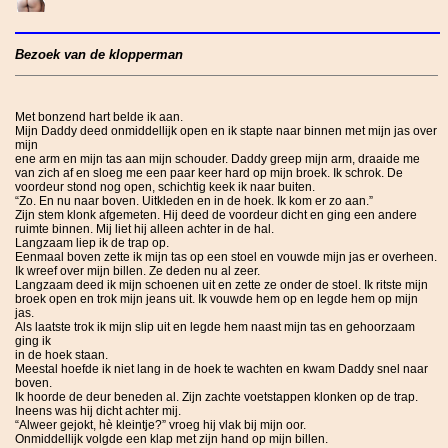
Bezoek van de klopperman
Met bonzend hart belde ik aan.
Mijn Daddy deed onmiddellijk open en ik stapte naar binnen met mijn jas over
mijn
ene arm en mijn tas aan mijn schouder. Daddy greep mijn arm, draaide me
van zich af en sloeg me een paar keer hard op mijn broek. Ik schrok. De
voordeur stond nog open, schichtig keek ik naar buiten.
“Zo. En nu naar boven. Uitkleden en in de hoek. Ik kom er zo aan.”
Zijn stem klonk afgemeten. Hij deed de voordeur dicht en ging een andere
ruimte binnen. Mij liet hij alleen achter in de hal.
Langzaam liep ik de trap op.
Eenmaal boven zette ik mijn tas op een stoel en vouwde mijn jas er overheen.
Ik wreef over mijn billen. Ze deden nu al zeer.
Langzaam deed ik mijn schoenen uit en zette ze onder de stoel. Ik ritste mijn
broek open en trok mijn jeans uit. Ik vouwde hem op en legde hem op mijn
jas.
Als laatste trok ik mijn slip uit en legde hem naast mijn tas en gehoorzaam
ging ik
in de hoek staan.
Meestal hoefde ik niet lang in de hoek te wachten en kwam Daddy snel naar
boven.
Ik hoorde de deur beneden al. Zijn zachte voetstappen klonken op de trap.
Ineens was hij dicht achter mij.
“Alweer gejokt, hè kleintje?” vroeg hij vlak bij mijn oor.
Onmiddellijk volgde een klap met zijn hand op mijn billen.