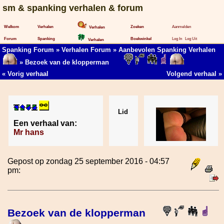
sm & spanking verhalen & forum
Welkom
Verhalen
Zoeken
Aanmelden
Verhalen
Forum
Spanking
Boekwinkel
Log In
Log Uit
Verhalen
Spanking Forum
»
Verhalen Forum
»
Aanbevolen Spanking Verhalen
» Bezoek van de klopperman
«
Vorig verhaal
Volgend verhaal
»
Lid
Een verhaal van:
Mr hans
Gepost op zondag 25 september 2016 - 04:57
pm:
Bezoek van de klopperman