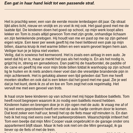
Een gat in haar hand leidt tot een passende straf.
Het is prachtig weer, een van de eerste mooie lentedagen dit jaar. Op straat
lijkt alles licht, nieuw en vrolijk en zo voel ik mij ook. Het gaat goed met me de
laatste tijd. De kinderen doen het goed op school, op mijn werk loopt alles
lekker en Tom is zoals altijd gewoon Tom met zijn grote, onhandige lichaam
en zijn twinkelende pretogen. Hij houdt van me en past op me op zijn geheel
eigen wijze. Een keer per week geeft hij me heel liefdevol een pak op mijn
billen, daarna kruip ik met warme billen en een warm gevoel tegen hem aan.
Veiliger kun je je bijna niet voelen.
Veilig, dat is sowieso het kernwoord. Het is zoals een airbag in een auto. Je
weet dat hij er is, maar je merkt het pas als het nodig is. En als het nodig is,
grijpt hij in, streng en genadeloos. Dan pakt hij de haarborstel, de paddle of
de cane en geeft hij me voor mijn blote billen totdat ik wanhopig op zijn schoot
lig te huilen en ik niets anders meer voel dan die vreselijke brandende pijn in
mijn achterwerk. Het is gelukkig alweer een tijd geleden dat Tom me heeft
moeten straffen en ook dat is een teken dat het goed met me gaat. Zie je wel
dat je het kunt, denk ik zo af en toe en Tom zegt het ook regelmatig. Het
vervult me met een gevoel van trots.
Ik haal onze twee kinderen op van school met mij hippe Babboe bakfiets. Tom
heeft nooit begrepen waarom ik zo nodig een bakfiets moest hebben.
Kinderen halen en brengen doe je in zijn ogen met de auto. Ik vraag me af of
hij wel eens geprobeerd heeft om met de auto hartje centrum door te komen.
Dat kost zeker een half uur, terwijl het op de fiets maar vijf minuten is. En dan
heb ik het nog niet eens over het parkeerprobleem. Waarschijnlijk irriteert het
Tom een beetje dat mijn Mini Cooper vaak ongebruikt in de garage onder ons
appartement blijft staan. Maar ik heb ook niet om die Mini gevraagd, ik ga
liever op de fiets of met de trein.