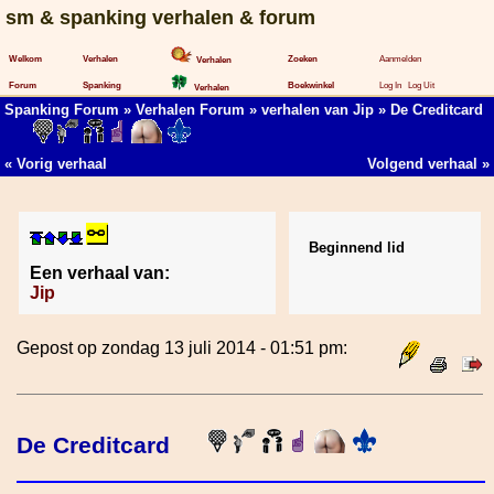
sm & spanking verhalen & forum
Welkom
Verhalen
Zoeken
Aanmelden
Verhalen
Forum
Spanking
Boekwinkel
Log In
Log Uit
Verhalen
Spanking Forum
»
Verhalen Forum
»
verhalen van Jip
» De Creditcard
«
Vorig verhaal
Volgend verhaal
»
Beginnend lid
Een verhaal van:
Jip
Gepost op zondag 13 juli 2014 - 01:51 pm:
De Creditcard