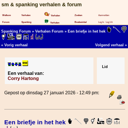
sm & spanking verhalen & forum
Welkom
Verhalen
Zoeken
Aanmelden
Verhalen
Forum
Spanking
Boekwinkel
Log In
Log Uit
Verhalen
Spanking Forum
»
Verhalen Forum
» Een briefje in het hek
«
Vorig verhaal
Volgend verhaal
»
Lid
Een verhaal van:
Corry Hartong
Gepost op dinsdag 27 januari 2026 - 12:49 pm:
Een briefje in het hek