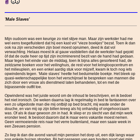
'Male Slaves'
Mijn oudoom was een keurige zo niet stijve man. Maar zijn werkster had me
wel eens toegefluisterd dat hij een kast vol “vieze boekjes" bezat. Toen ik dan
ook na zijn verscheiden zijn boel moest opruimen, deed ik dat vol
verwachting. Helaas moest ik al gauw vaststellen dat de werkster had gejokt
òf dat de oude heer op tijd zijn incriminerend bezit van de hand had gedaan.
Maar tegen het einde van de middag, toen ik bijna alles gesorteerd had, de
zeldzame boeken voor het veilinghuis, de rest voor het kringloopcentrum en
het milieuplein, en een enkel aardig stuk voor mijzelf, kwam ik toch nog iets
opwindends tegen. ‘Male slaves’ heette het beduimelde boekje. Het bleek op
quasi-wetenschappelijke toon het verschijnsel te bespreken van mannen die
zich door een vrouw als dienstmeid laten behandelen, tot en met de
bijpassende outfit toe.
Opwindend was het juiste woord om de inhoud te beschrijven, en ik bedoel
het niet ironisch. De weken daarna lag ik regelmatig in bed te fantaseren over
een zo uitgedoste man die mij ontbijt op bed bracht, mij waste onder de
douche, en van mij op zijn billen kreeg als hij onhandig of ongehoorzaam
was. Of als ik daar gewoon zin in had. Ik sliep er zo slecht van dat mijn werk
eronder leed. Ik besloot daarom dat ik maar eens vakantie moest nemen.
Geen vermoeiende reis naar het verre buitenland, maar een saaie week in
een Zeeuws pension.
Zo liep ik dan die avond vanuit mijn pension het dorp uit, een dijk langs waar
nog enkele huizen stonden. Bij het passeren van een houten poort viel mijn