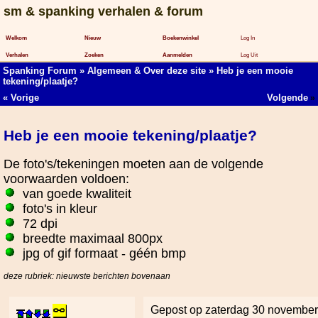
sm & spanking verhalen & forum
Welkom
Nieuw
Boekenwinkel
Log In
Verhalen
Zoeken
Aanmelden
Log Uit
Spanking Forum
»
Algemeen & Over deze site
» Heb je een mooie
tekening/plaatje?
«
Vorige
Volgende
»
Heb je een mooie tekening/plaatje?
De foto's/tekeningen moeten aan de volgende
voorwaarden voldoen:
van goede kwaliteit
foto's in kleur
72 dpi
breedte maximaal 800px
jpg of gif formaat - géén bmp
deze rubriek: nieuwste berichten bovenaan
Gepost op zaterdag 30 novembe