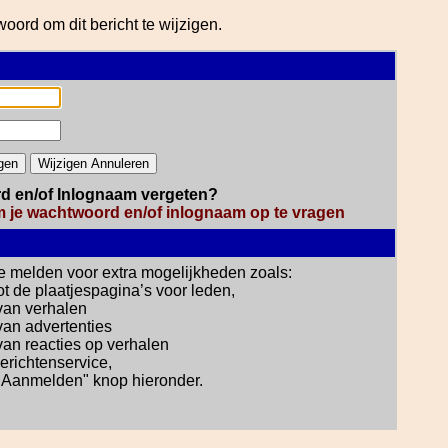
ord om dit bericht te wijzigen.
 en/of Inlognaam vergeten?
om je wachtwoord en/of inlognaam op te vragen
e melden voor extra mogelijkheden zoals:
ot de plaatjespagina’s voor leden,
van verhalen
van advertenties
van reacties op verhalen
erichtenservice,
"Aanmelden" knop hieronder.