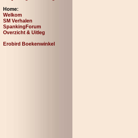
Home:
Welkom
SM Verhalen
SpankingForum
Overzicht & Uitleg
Erobird Boekenwinkel