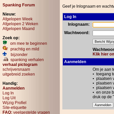
Spanking Forum
Geef je Inlognaam en wachtwo
Nieuw:
Log In
Afgelopen Week
Afgelopen 2 Weken
Inlognaam:
Afgelopen Maand
Wachtwoord:
Zoek op:
om mee te beginnen
prachtig en mild
Wachtwoord
Klik hier 
bijzonder
spanking verhalen
Aanmelden
verhaal pictogram
schrijversnaam
Om je aan t
• toegang t
uitgebreid zoeken
• plaatsen 
• plaatsen 
Handig:
• plaatsen 
Aanmelden
• en onze b
Log In
druk op de 
Log Uit
Wijzig Profiel
Site-etiquette
FAQ:
veelgestelde vragen