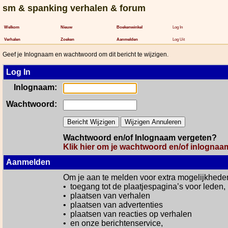
sm & spanking verhalen & forum
Welkom
Nieuw
Boekenwinkel
Log In
Verhalen
Zoeken
Aanmelden
Log Uit
Geef je Inlognaam en wachtwoord om dit bericht te wijzigen.
Log In
Inlognaam:
Wachtwoord:
Wachtwoord en/of Inlognaam vergeten?
Klik hier om je wachtwoord en/of inlognaa
Aanmelden
Om je aan te melden voor extra mogelijkhede
• toegang tot de plaatjespagina’s voor leden,
• plaatsen van verhalen
• plaatsen van advertenties
• plaatsen van reacties op verhalen
• en onze berichtenservice,